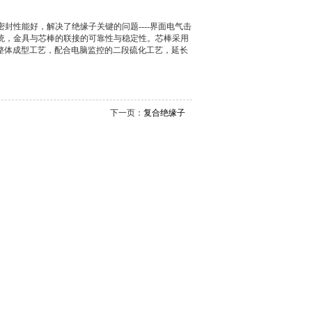
性能好，解决了绝缘子关键的问题----界面电气击
统，金具与芯棒的联接的可靠性与稳定性。芯棒采用
整体成型工艺，配合电脑监控的二段硫化工艺，延长
下一页：
复合绝缘子