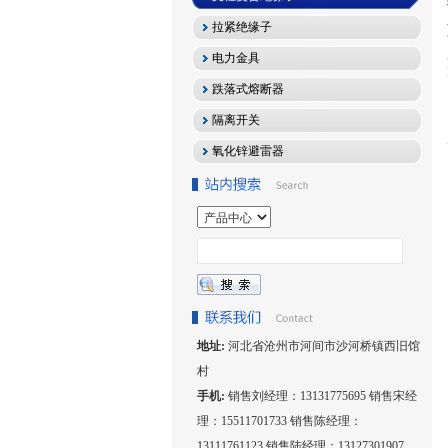
拉紧绝缘子
电力金具
跌落式熔断器
隔离开关
氧化锌避雷器
地址:
河北省沧州市河间市沙河桥镇西旧馆
村
手机:
销售刘经理：13131775695 销售宋经
理：15511701733 销售陈经理：
13111761123 销售陆经理：13127301907