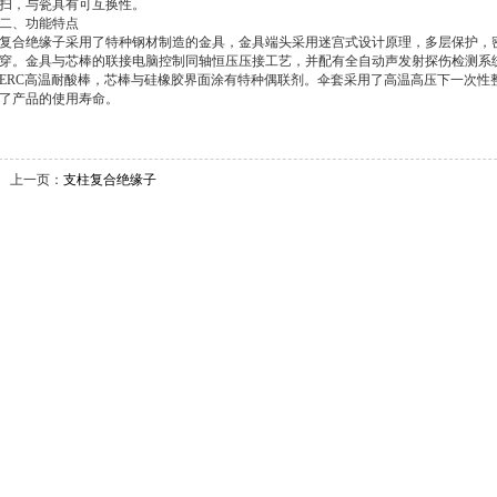
扫，与瓷具有可互换性。
二、功能特点
复合绝缘子采用了特种钢材制造的金具，金具端头采用迷宫式设计原理，多层保护，密封
穿。金具与芯棒的联接电脑控制同轴恒压压接工艺，并配有全自动声发射探伤检测系
ERC高温耐酸棒，芯棒与硅橡胶界面涂有特种偶联剂。伞套采用了高温高压下一次性
了产品的使用寿命。
上一页：
支柱复合绝缘子